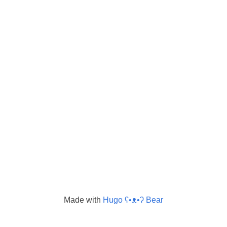
Made with
Hugo ʕ•ᴥ•ʔ Bear