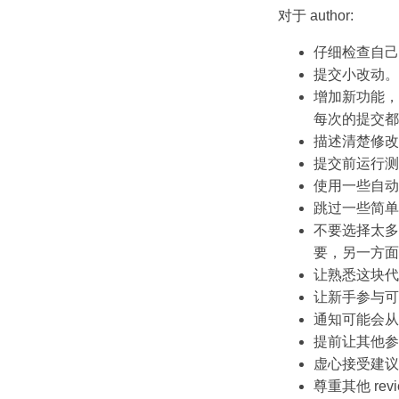
对于 author:
仔细检查自己
提交小改动。
增加新功能，
每次的提交都
描述清楚修改
提交前运行测
使用一些自动
跳过一些简单
不要选择太多的
要，另一方面会
让熟悉这块代码
让新手参与可
通知可能会从
提前让其他参与 
虚心接受建议
尊重其他 revi