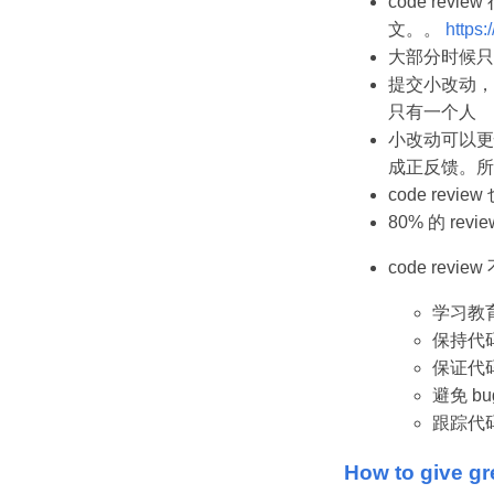
code re
文。。
https:
大部分时候只有
提交小改动，9
只有一个人
小改动可以更快
成正反馈。所
code re
80% 的 r
code re
学习教
保持代
保证代
避免 bu
跟踪代
How to give gr