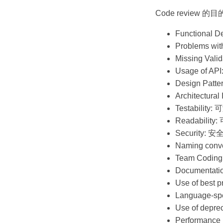
Code review 的
Functional 
Problems wi
Missing Va
Usage of A
Design Pat
Architectur
Testability
Readability
Security: 安
Naming co
Team Codi
Documentat
Use of bes
Language-s
Use of de
Performanc