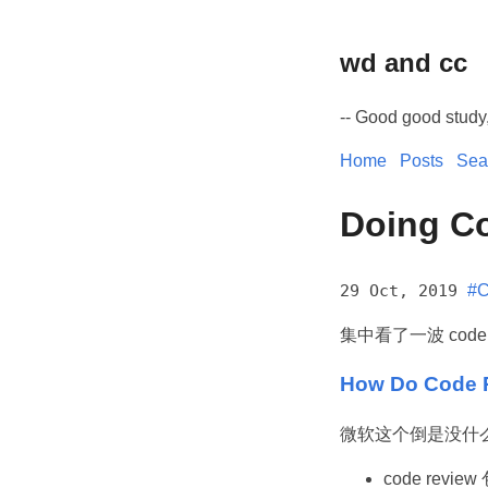
wd and cc
-- Good good study
Home
Posts
Sea
Doing C
29 Oct, 2019
#C
集中看了一波 code
How Do Code R
微软这个倒是没什
code revi